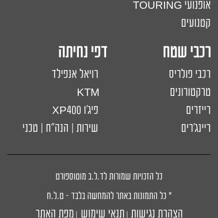
אופנועי TOURING
קטנועים
רכבי שטח דפי נחיתה
רכבי פולריס
רויאל אנפילד
טרקטורונים
KTM
רייזרים
פיג'ו XP400
ריינג'רים
שירות | הנה"ח | טכני
כל הזכויות שמורות לד.ל.ב מוטוספורט
* כל התמונות באתר להמחשה בלבד – ט.ל.ח
הצהרת נגישות
תנאי שימוש
מפת האתר
|
|