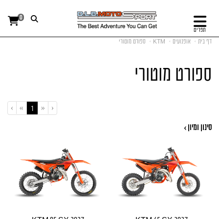
0
תפריט
דף בית
אופנועים
KTM
ספורט מוטורי
ספורט מוטורי
›
»
«
‹
(current)
1
סינון ומיון ›