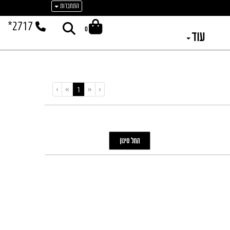
התחברות
*2717
0
עוד
›
»
«
‹
(current)
1