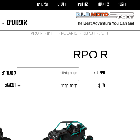
ראשי
צרו קשר
אודותינו
דרושים
מאמרים
אופנועים
דף בית
רכבי שטח
POLARIS
רייזרים
PRO R
RPO R
חיפוש:
קטגוריה:
תצוגה:
מיון: