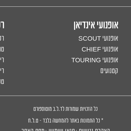
אופנועי אינדיאן
ר
אופנועי SCOUT
רכ
אופנועי CHIEF
טר
אופנועי TOURING
רי
קטנועים
ריי
טכ
כל הזכויות שמורות לד.ל.ב מוטוספורט
* כל התמונות באתר להמחשה בלבד – ט.ל.ח