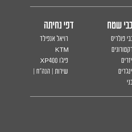
כבי שטח דפי נחיתה
בי פולריס
רויאל אנפילד
קטורונים
KTM
יזרים
פיג'ו XP400
נג'רים
שירות | הנה"ח |
ני