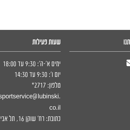
תנו
שעות פעילות
ימים א'-ה': 9:30 עד 18:00
יום ו': 9:30 עד 14:30
טלפון:
2717*
portservice@lubinski.
co.il
כתובת: רח' שוקן 16, תל אביב-יפו