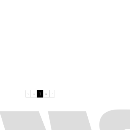
›
»
«
‹
(current)
1