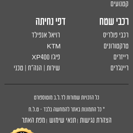
קטנועים
רכבי שטח דפי נחיתה
רכבי פולריס
רויאל אנפילד
טרקטורונים
KTM
רייזרים
פיג'ו XP400
ריינג'רים
שירות | הנה"ח | טכני
כל הזכויות שמורות לד.ל.ב מוטוספורט
* כל התמונות באתר להמחשה בלבד – ט.ל.ח
הצהרת נגישות
תנאי שימוש
מפת האתר
|
|