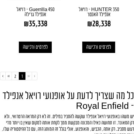
HUNTER 350 – רויאל
Guerrilla 450 – רויאל
אנפילד האנטר
אנפילד גרילה
₪
35,338
₪
28,338
לפרטים ורכישה
לפרטים ורכישה
›
»
«
‹
(current)
2
1
כל מה שצריך לדעת על אופנועי רויאל אנפילד
- Royal Enfield
יש משהו באופנועי רויאל אנפילד שקשה להסביר במילים. זה לא רק המראה הרטרואי, ולא
רק הסאונד. זו תחושה כאילו המכונה מבקשת ממך לקחת אותה למקום שאין בו יותר מדי
רעש מסביב. רק אתה, הכביש, והאופנוע. אולי בגלל זה המותג הזה, עם כל ההיסטוריה שלו,