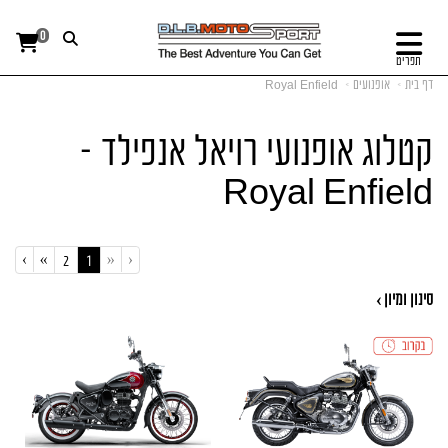
0
תפריט
דף בית
אופנועים
Royal Enfield
קטלוג אופנועי רויאל אנפילד -
Royal Enfield
›
»
«
‹
(current)
2
1
סינון ומיון ›