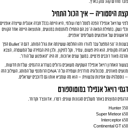
צובר מחדש קהל ענק בארץ.
קצת היסטוריה — איך הכול התחיל
לפני שרויאל אנפילד הפכה לסמל רטרו עולמי, היא הייתה בכלל חברה אנגלית שייצרה אופניים
וכלי נשק. בתחילת המאה ה־20 הם התחילו להתנסות במנועים, והתוצאה הייתה אחד הקווים
הראשונים של
אופנועים
משלימים־אופניים.
בשנות ה־50 המפעל עבר להודו וזהו החלטה ששינתה את גורל המותג. דגם ה־Bullet הפך
לאגדה מקומית. הוא היה פשוט, עמיד, וקל לתיקון, ולכן היה הבחירה של המשטרה, הצבא
והרבה מאוד רוכבים פרטיים. במשך שנים ארוכות, זה היה "האופנוע של הודו".
בעשור האחרון רויאל אנפילד השקיעה משאבים גדולים בשדרוג הדגמים: שלדות חדשות,
מנועים מאוזנים, טכנולוגיה מודרנית ושמירה על ה־DNA הרומנטי של המותג. השילוב הזה
— נוסטלגיה עם אמינות עכשווית — הוא מה שמביא אותו גם לרוכבים ישראלים.
דגמי רויאל אנפילד במוטוספורט
הדגמים המוצגים באתר משלבים סגנונות שונים: רטרו, אדוונצ'ר וקרוזר.
Hunter 350
Super Meteor 650
Interceptor 650
Continental GT 650