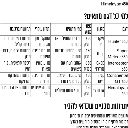
Himalayan 450
למי כל דגם מתאים?
נפח
דגם
סגנון
למי מתאים
יתרון עיקרי
תחושה ברכיבה
מנוע
נייקד
350
רוכבים מתחילים או
משקל נמוך
זריזות בעיר וחוויית
Hunter 350
רטרו
סמ״ק
עירוניים
ונגישות
רכיבה קלילה
Super
650
מי שמחפש נוכחות
תנוחת רכיבה
תחושת יציבות, כוח
קרוזר
Meteor 650
סמ״ק
ונוחות
מפנקת
חלק
Interceptor
קלאסי
650
אוהבי רטרו עם
מנוע טווין
רכיבה קלאסית, כוח
650
מודרני
סמ״ק
ביצועים
מאוזן
זמין
Continental
קפה
650
מי שמעדיף עיצוב
תנוחת רכיבה
תחושה מהודקת
GT 650
רייסר
סמ״ק
ספורטיבי רטרו
ייחודית
ומדויקת
Himalayan
450
שלדה ייעודית
תחושה יציבה בשטח
אדוונצ'ר
חובבי שטח וטיולים
450
סמ״ק
לשטח
ובכביש
יתרונות טכניים שכדאי להכיר
מנועים מאוזנים שמעניקים יציבות וביטחון
זמינות חלקי חילוף ומוסכים מורשים בארץ