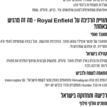
עיצוב קלאסי שמבדל אתכם על הכביש
שלדות משופרות בדגמי 650
אופנועים שמתאימים למגוון שימושים: עיר, כביש, טיולים, שטח
חוויית הרכיבה על Royal Enfield - מה זה מרגיש
באמת?
סאונד ואופי
הסאונד של מנועי אנפילד עמוק ומוכר. הוויברציה מורגשת, אבל בצורה שמוסיפה לאופי ולא
מטרידה. זה אופנוע שמרגיש חי.
קהילה בישראל
קהילת הרוכבים בארץ פעילה מאוד. טיולים, מפגשים וקבוצות שיתוף הופכים את החוויה
ליותר מרכיבה בלבד.
התאמה לשטח ולכביש
דגמים כמו Himalayan 450 מותאמים באופן טבעי לשטח הישראלי. גם Interceptor
650 או Hunter 350 מתפקדים נהדר בכביש יום-יומי.
רכישה ותחזוקה בישראל
מוסכים וחלקי חילוף