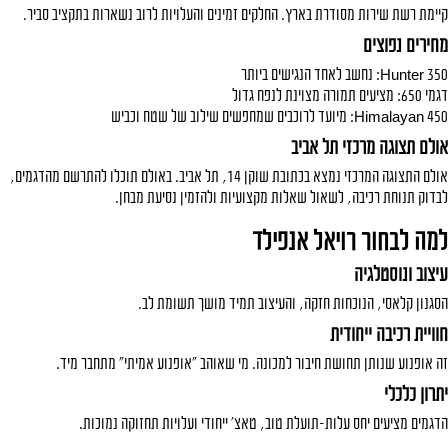
קיימת רשת שירות מסודרת בארץ. החלקים זמינים והעלויות לרוב נשארות בתקציב סביר.
מחירים נפוצים
Hunter 350: נחשב לאחד הנגישים ביותר
דגמי 650: מציעים תמורה מצוינת לנפח גדול
Himalayan 450: מיועד לרוכבים שמחפשים שילוב של שטח וכביש
אולם תצוגה מרכזי תל אביב
אולם התצוגה המרכזי נמצא בכתובת שוקן 14, תל אביב. באולם תוכלו להתרשם מהדגמים,
לבדוק תנוחת רכיבה, לשאול שאלות מקצועיות ולהזמין נסיעת מבחן.
למה לבחור רויאל אנפילד
עיצוב ונוסטלגיה
הסגנון קלאסי, הנוכחות חזקה, והעיצוב תמיד מושך תשומת לב.
חוויית רכיבה ייחודית
זה אופנוע שנותן תחושת חיבור למכונה. מי שאוהב "אופנוע אמיתי" מתחבר מיד.
יתרון כלכלי
הדגמים מציעים יחס עלות-תועלת טוב, טאצ' ייחודי ועלויות תחזוקה נמוכות.