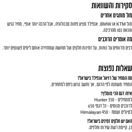
סקירות והשוואות
מול מותגים אחרים
מול
KTM
או BMW, אנפילד מציע פחות טכנולוגיה, אבל הרבה יותר אופי, מחיר נגיש
והנאה נטו מהרכיבה.
מה אומרים הרוכבים
רבים מדווחים על נוחות, על זמינות חלקים ועל תחושה שמחזירה אותם לימים פשוטים יותר.
שאלות נפוצות
מה המחיר של רויאל אנפילד בישראל?
המחיר משתנה לפי הדגם, אך נחשב נגיש ביחס למתחרים.
איזה דגם הכי מומלץ?
למתחילים – Hunter 350
לרוכבים מנוסים – כל דגמי 650
לטיולים ושטח – Himalayan 450
האם יש חלקים זמינים בישראל?
כן. קיימת רשת שירות וחלפים.