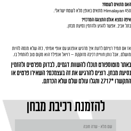
האם מתאים לשטח?
Himalayan 450 מתאים באופן מלא לשטח ישראלי.
איפה נמצא אולם התצוגה המרכזי?
בתל אביב. אפשר להגיע ולהזמין נסיעת מבחן.
אז אם תמיד רציתם לדעת איך מרגיש אופנוע עם אופי אמיתי, כזה שלא מנסה להיות
מושלם, אבל נותן חוויית רכיבה מזוקקת — רויאל אנפילד הוא מקום טוב להתחיל בו.
באתר מוטוספורט תוכלו להשוות דגמים, לבדוק מפרטים ולהזמין
נסיעת מבחן. רוצים להרגיש את זה בעצמכם? השאירו פרטים או
התקשרו
*2717
ותגלו עולם שלם שלא הכרתם.
להזמנת רכיבת מבחן