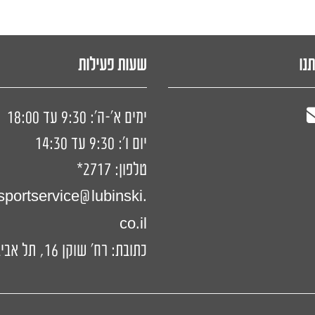
תנו
שעות פעילות
ימים א'-ה': 9:30 עד 18:00
יום ו': 9:30 עד 14:30
טלפון:
2717*
portservice@lubinski.
co.il
כתובת: רח' שוקן 16, תל אביב-יפו