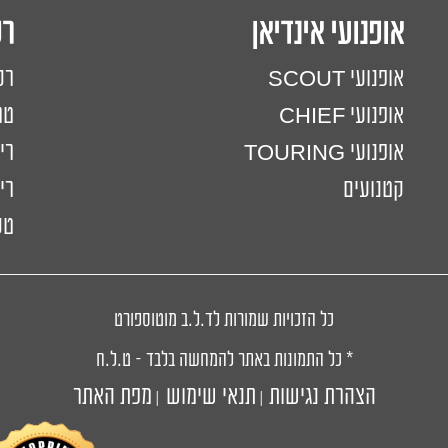
אופנועי אינדיאן
ר
אופנועי SCOUT
רכ
אופנועי CHIEF
טר
אופנועי TOURING
רי
קטנועים
ריי
טכ
כל הזכויות שמורות לד.ל.ב מוטוספורט
* כל התמונות באתר להמחשה בלבד – ט.ל.ח
הצהרת נגישות
תנאי שימוש
מפת האתר
|
|