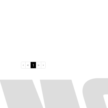
›
»
«
‹
(current)
1