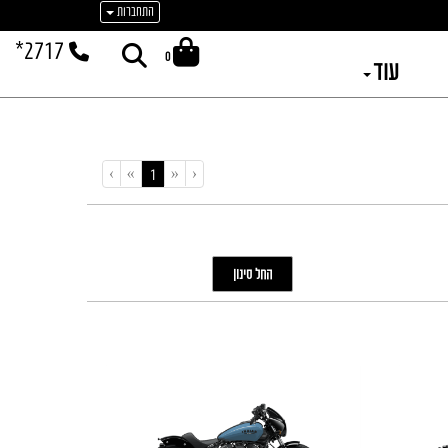
התחברות
*2717
0
עוד
›
»
«
‹
(current)
1