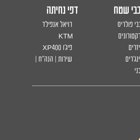
כבי שטח דפי נחיתה
בי פולריס
רויאל אנפילד
קטורונים
KTM
יזרים
פיג'ו XP400
נג'רים
שירות | הנה"ח |
ני