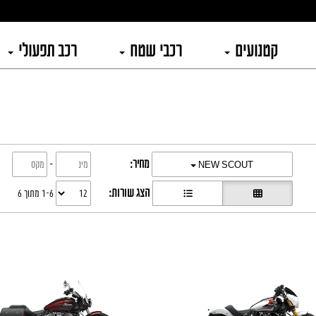
קטנועים
רכבי שטח
רכב תפעולי
מחיר:
-
NEW SCOUT
הצג שורות:
1-6 מתוך 6