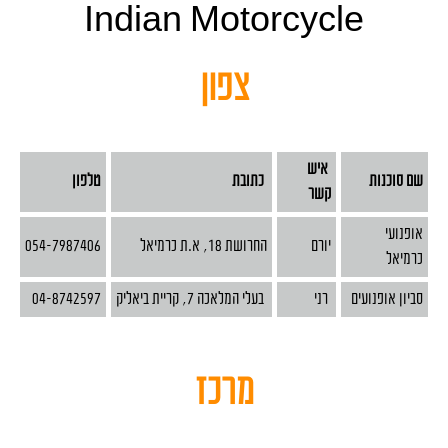
Indian Motorcycle
צפון
איש
שם סוכנות
כתובת
טלפ
ון
קשר
אופנועי
יורם
החרושת 18, א.ת כרמיאל
054-7987406
כרמיאל
סביון אופנועים
רני
בעלי המלאכה 7, קריית ביאליק
7
04-874259
מרכז