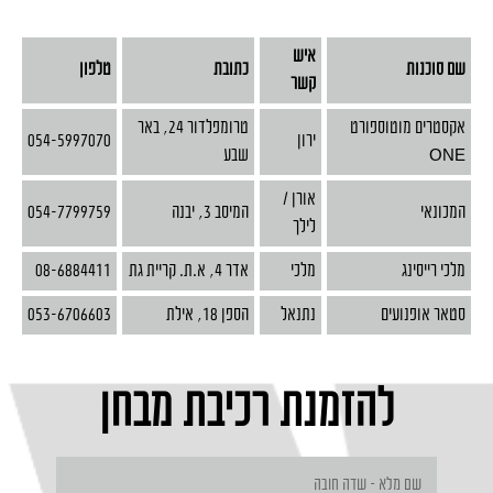
איש
שם סוכנות
כתובת
טלפון
קשר
אקסטרים מוטוספורט
טרומפלדור 24, באר
ירון
054-5997070
ONE
שבע
אורן /
המכונאי
המיסב 3, יבנה
054-7799759
לילך
מלכי רייסינג
מלכי
אדר 4, א.ת. קריית גת
08-6884411
סטאר אופנועים
נתנאל
הספן 18, אילת
053-6706603
להזמנת רכיבת מבחן