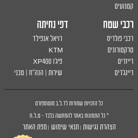
קטנועים
רכבי שטח דפי נחיתה
רכבי פולריס
רויאל אנפילד
טרקטורונים
KTM
רייזרים
פיג'ו XP400
ריינג'רים
שירות | הנה"ח | טכני
כל הזכויות שמורות לד.ל.ב מוטוספורט
* כל התמונות באתר להמחשה בלבד – ט.ל.ח
הצהרת נגישות
תנאי שימוש
מפת האתר
|
|