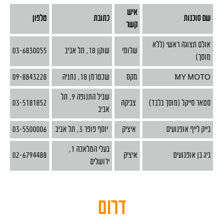
איש
שם סוכנות
כתובת
טלפון
קשר
אולם תצוגה ראשי (ללא
שלומי
שוקן 18, תל אביב
03-6830055
מוסך)
MY MOTO
מקס
שכטרמן 18, נתניה
09-8843228
שביל התנופה 9, תל
סטאר סייקל (מו
סך בלבד)
צביקה
03-5181852
אביב
בייק לייף אופנועים
איציק
יוסף פופר 3, תל אביב
03-5500006
בעלי המלאכה 1,
ביג בן אופנועים
איציק
02-6794488
ירושלים
דרום