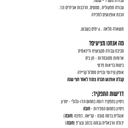
עבודת משרד + שטח.
עבודה תפעולית, טסטים, הרכבות אביזרים וכו'.
הכנת אופנועים למכירה
משארה מלאה , 6 ימים בשבוע.
מה אנחנו מציעים?
סביבת עבודה מקצועית ודינאמית
ארוחות מסובסדות - תן ביס
ביטוח בריאות פרטי
אופק קידומי ובניית מסלול קריירה
קבלת אופנוע חברה צמוד לאחר חצי שנה ​
דרישות התפקיד:
ניסיון בתפקיד דומה בתחום הדו-גלגלי - יתרון
ניסיון בתחום המכירות -
חובה
אנגלית ברמה טובה – קריאה, כתיבה (
חובה
)
יכולת וורבאלית גבוהה בכתב ובע"פ (
חובה
)