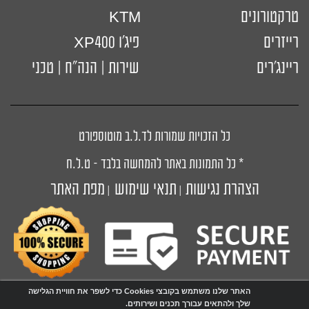
טרקטורונים
KTM
רייזרים
פיג'ו XP400
ריינג'רים
שירות | הנה"ח | טכני
כל הזכויות שמורות לד.ל.ב מוטוספורט
* כל התמונות באתר להמחשה בלבד – ט.ל.ח
הצהרת נגישות
תנאי שימוש
מפת האתר
|
|
האתר שלנו משתמש בקובצי Cookies כדי לשפר את חוויית הגלישה
שלך ולהתאים עבורך תכנים ושירותים.