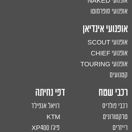
אופנועי NAKED
אופנועי סופרמוטו
אופנועי אינדיאן
אופנועי SCOUT
אופנועי CHIEF
אופנועי TOURING
קטנועים
רכבי שטח דפי נחיתה
רכבי פולריס
רויאל אנפילד
טרקטורונים
KTM
רייזרים
פיג'ו XP400