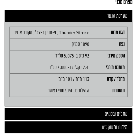
מפרט טכני
מערכת הנעה
דגם מנוע
Thunder Stroke, וי-טווין ב-49˚, מקורר אוויר
נפח
1890 סמ"ק
הספק מירבי
92 כ"ס ב-5,075 סל"ד
מומנט מירבי
17.4 קג"מ ב-3,000 סל"ד
מהלך / קדח
113 מ"מ / 101 מ"מ
תמסורת
6 הילוכים.. הינע סופי רצועה
מתלים ובלמים
מידות ומשקלים