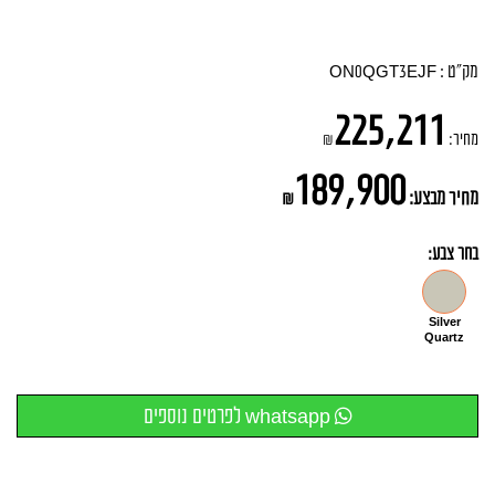
מק"ט :
ON0QGT3EJF
225,211
מחיר:
₪
189,900
מחיר מבצע:
₪
בחר צבע:
Silver
Quartz
whatsapp לפרטים נוספים