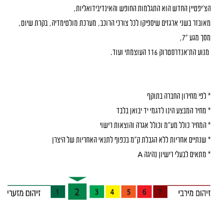
הצ’יפטיין החדש הוא התגלמות החופש והאינדיבידואליות,
מאובזר בשני ארגזים שיספיקו לכל צורכי הרוכב, מערכת מולטימדיה, בקרת שיוט,
מסך מגע “7,
מנוע הת’אנדרסטרוק 116 העוצמתי ועוד.
* לפי מחירון החברה בתוקף
* מחיר המבצע הינו לדגמי יד יבואן בלבד
* המחיר כולל מע"מ וכולל אגרה והוצאות רישוי
* שנתיים אחריות ללא הגבלת ק"מ בכפוף לתנאי האחריות של היצרן
* מתאים לבעלי רישיון נהיגה A