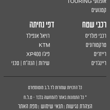
אופנועי TOURING
קטנועים
רכבי שטח דפי נחיתה
רכבי פולריס
רויאל אנפילד
טרקטורונים
KTM
רייזרים
פיג'ו XP400
ריינג'רים
שירות | הנה"ח | טכני
כל הזכויות שמורות לד.ל.ב מוטוספורט
* כל התמונות באתר להמחשה בלבד – ט.ל.ח
הצהרת נגישות
תנאי שימוש
מפת האתר
|
|