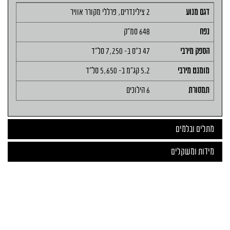
דגם מנוע
2 צילינדרים, פרללי מקורר אוויר
נפח
648 סמ"ק
הספק מירבי
47 כ"ס ב- 7,250 סל"ד
מומנט מירבי
5.2 קג"מ ב- 5,650 סל"ד
תמסורת
6 הילוכים
מתלים ובלמים
מידות ומשקלים