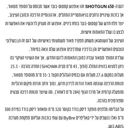
דגם ה-
SHOTGUN 650
זהו אופנוע קסטום-בובר אשר מבוסס על הסופר מטאור,
אך בזכות שינויים נרחבים בגיאומטריית המתלים, ארגונומיית הרכיבה וכמובן העיצוב,
יוצר פלח חדש של קסטום-בובר בנפח ביניים. אופנוע זה מעניק לרוכשיו את האפשרות
לבצע בו שלל התאמות אישיות.
העיצוב של השוטגאן משחק תפקיד מאוד משמעותי באישיותו של דגם זה הן בשילובי
הצבעים האפשריים והן ברכיביו שמרכיבים אופנוע שלם ונאה במיוחד.
שלדת הסופר מטאור עברה כמובן התאמות לדגם החדש, אך את השינוי העיקרי בה
ניתן למצוא בזווית המזלג (הפוך, 43 מ"מ מבית
SHOWA
) החדה בהרבה – 25.3
מעלות במקום 27.6 מעלות וגם בבסיס הגלגלים הקצר ב-35 מ"מ מהסופר מטאור.
תנוחת הרכיבה שונתה מאוד הודות לכידון חדש, נמוך ורחב והזזת מיקום הרגליות
מהפעלה קדמית אל מרכז הגוף (284 מ"מ לאחור), מה שיוצר תנוחת רכיבה טבעית
וספורטיבית בהרבה.
על הבלימה מלפנים מופקד דיסק בודד בקוטר 320 מ"מ ומאחור דיסק בודד במידת 300
מ"מ ואלו ננשכים על ידי קאליפרים
ByBre
עם שתי בוכנות ועליהם מפקחת מערכת
ABS
בוש.