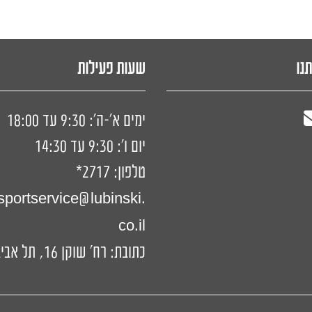
תנו
שעות פעילות
ימים א'-ה': 9:30 עד 18:00
יום ו': 9:30 עד 14:30
טלפון:
2717*
portservice@lubinski.
co.il
כתובת: רח' שוקן 16, תל אביב-יפו