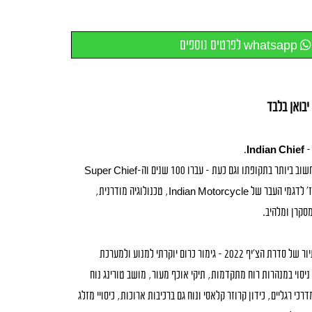
whatsapp לפרטים נוספים
יבואן בלבד
–
Indian Chief
.
ה-Chief הפך לאייקון משפיע וחשוב ביותר בתקופתו וגם כעת – עברו 100 שנים וה-Super Chief
החדש מגיע בעיצוב שכולו הומאז’ לדגמי העבר של Indian Motorcycle, טכנולוגיה מודרנית,
סקרן ומלהיב.
ה-Super Chief הוא גרסת התיור של סדרת הצ’יף 2022 – גימור כרום יוקרתי למנוע ולמערכת
יסוי במנהרות רוח מתקדמות, תיקי אוכף מעור, מושב טורינג נוח
כי רגליים, כידון קרוזר קלאסי ונוח גם ברכיבות ארוכות, כיסויי מזלג