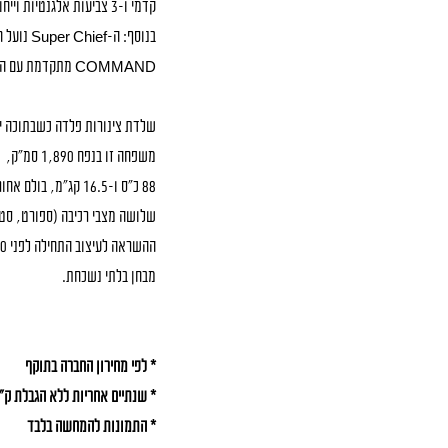
קדמי ו-3 צביעות אלגנטיות וייחודיות לדגם זה.
COMMAND מתקדמת עם התממשקות Bluetooth ומסך מגע המעוגל הראשון בתעשייה!
משפחה זו בנפח 1,890 סמ”ק,
שלושה מצבי רכיבה (ספורט, סטנ
מבחן בלתי נשכחת.
* לפי מחירון החברה בתוקף
* שנתיים אחריות ללא הגבלת ק"
* התמונות להמחשה בלבד