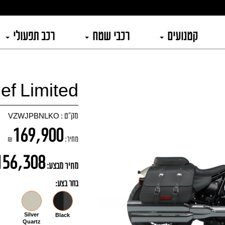
קטנועים
רכבי שטח
רכב תפעולי
ef Limited
מק"ט :
VZWJPBNLKO
169,900
מחיר:
₪
156,308
מחיר מבצע:
בחר בצע:
Silver
Black
Quartz