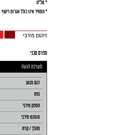
* טל"ח
* המחיר אינו כולל אגרות רישוי
מפרט טכני
מערכת הנעה
דגם מנוע
נפח
הספק מירבי
מומנט מירבי
מהלך / קדח