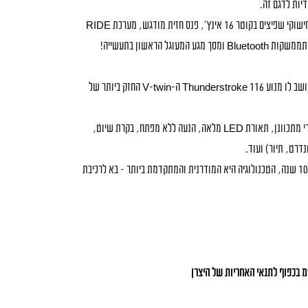
בנוסף: ה-Super Chief נועל חישוקי שפיצים בקוטר 16 אינץ’, פנס חזית מודגש, מערכת RIDE
שלדת צינורות פלדה כשבתוכה יושב לו מנוע Thunderstroke 116 ה-V-twin החזק ביותר של
88 כ”ס ו-16.5 קג”מ, בולם אחורי מתכוונן, תאורת LED מלאה, הנעה ללא מפתח, בקרת שיוט,
דרט, תיור) ועוד.
ההשראה לעיצוב התחילה לפני 100 שנה, הטכנולוגיה היא המודרנית והמתקדמת ביותר – בא לרכיבת
מ בכפוף לתנאי האחריות של היצרן