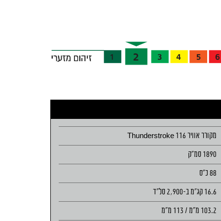
מקורר אוויר Thunderstroke 116
1890 סמ"ק
88 כ"ס
16.6 קג"מ ב-2,900 סל"ד
103.2 מ"מ / 113 מ"מ