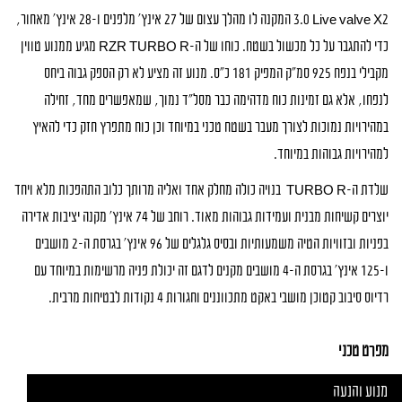
3.0 Live valve X2 המקנה לו מהלך עצום של 27 אינץ’ מלפנים ו-28 אינץ’ מאחור,
כדי להתגבר על כל מכשול בשטח. כוחו של ה-RZR TURBO R מגיע ממנוע טווין
מקבילי בנפח 925 סמ”ק המפיק 181 כ”ס. מנוע זה מציע לא רק הספק גבוה ביחס
לנפחו, אלא גם זמינות כוח מדהימה כבר מסל”ד נמוך, שמאפשרים מחד, זחילה
במהירויות נמוכות לצורך מעבר בשטח טכני במיוחד וכן כוח מתפרץ חזק כדי להאיץ
למהירויות גבוהות במיוחד.
שלדת ה-TURBO R בנויה כולה מחלק אחד ואליה מרותך כלוב התהפכות מלא ויחד
יוצרים קשיחות מבנית ועמידות גבוהות מאוד. רוחב של 74 אינץ’ מקנה יציבות אדירה
בפניות ובזוויות הטיה משמעותיות ובסיס גלגלים של 96 אינץ’ בגרסת ה-2 מושבים
ו-125 אינץ’ בגרסת ה-4 מושבים מקנים לדגם זה יכולת פניה מרשימות במיוחד עם
רדיוס סיבוב קטוכן מושבי באקט מתכווננים וחגורות 4 נקודות לבטיחות מרבית.
מפרט טכני
מנוע והנעה