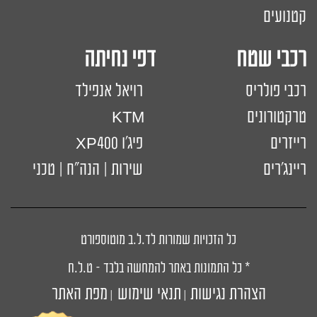
קטנועים
רכבי שטח דפי נחיתה
רכבי פולריס
רויאל אנפילד
טרקטורונים
KTM
רייזרים
פיג'ו XP400
ריינג'רים
שירות | הנה"ח | טכני
כל הזכויות שמורות לד.ל.ב מוטוספורט
* כל התמונות באתר להמחשה בלבד – ט.ל.ח
הצהרת נגישות
תנאי שימוש
מפת האתר
|
|