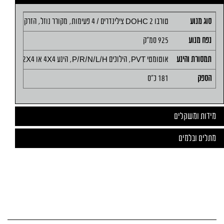
סוג מנוע
טורבו DOHC 2 צילינדרים / 4 פעימות, מקורר נוזל, הזרקת דלק אלקטרונית
נפח מנוע
925 סמ"ק
תמסורת והינע
אוטומטי PVT, הילוכים P/R/N/L/H, הינע 4X4 או 2X4 לפי דרישה
הספק
181 כ"ס
מידות ומשקלים
מתלים ובלמים