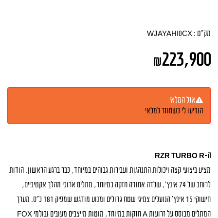
מק"ט :
WJAYAHI0CX
223,900
₪
אזל המלאי
הודיעו לי כשחוזר למלאי
ה-RZR TURBO R
מציע ביצועי קצה ויכולות התנהגות ועבירות גבוהים במיוחד, כבר ברגע הראשון, הודות
לרוחב של 74 אינץ’, שלדה אחודה חזקה במיוחד, מתלים ארוכי מהלך אקטיביים,
חישוקי 15 אינץ’ הנועלים צמיגי שטח גדולים ומנוע מודגש שמפיק 181 כ”ס. מערך
המתלים מבוסס על זרועות A חזקות במיוחד, מוטות מייצבים מעובים ובולמי FOX