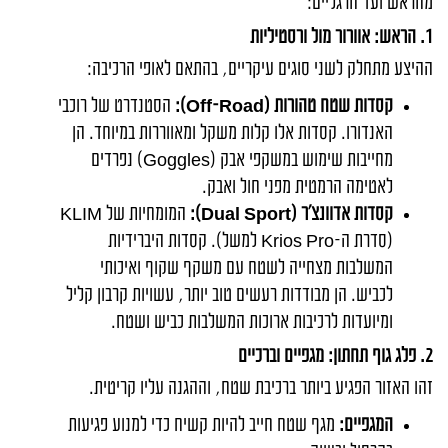
מהראש ועד הרגליים:
1. הראש: אוורור מול ורסטיליות
ההיצע מתחלק לשני סוגים עיקריים, בהתאם לאופי הרכיבה:
קסדות שטח טהורות (
Off-Road
):
הסטנדרט של רוכבי
האנדורו. קסדות אלו קלות משקל ומאווררות במיוחד. הן
מחייבות שימוש במשקפי אבק (
Goggles
) נפרדים
לאטימה הרמטית מפני חול ואבק.
קסדות
אדוונצ'ר
(
Dual Sport
):
המומחיות של
KLIM
(סדרת ה-
Krios Pro
למשל). קסדות היברידיות
המשלבות מצחייה לשטח עם משקף שקוף ואיכותי
לכביש. הן מבודדות רעשים טוב יותר, עשויות קרבון קליל
ומיועדות לרכיבות ארוכות המשלבות כביש ושטח.
2. פלג גוף תחתון: מגפיים וברכיים
זהו האזור הפגיע ביותר ברכיבת שטח, וההגנה עליו קריטית.
המגפיים:
מגף שטח חייב להיות קשיח כדי למנוע פגיעות