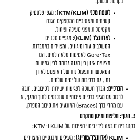
בקרסול ובשוק.
לשטח טכני (
KTM/KLIM
):
מגפי פלסטיק
קשיחים ומאסיביים המספקים הגנה
מקסימלית מפני מעיכה ופיתול.
לאדוונצ'ר (
KLIM
):
מגפיים טכניים
המשלבים עור ומיגונים, ומצוידים בממברנת
Gore-Tex
לאטימות מלאה למים. הם
מציעים איזון בין הגנה גבוהה לבין גמישות
המאפשרת תפעול נוח של האופנוע לאורך
זמן, גם ברכיבות של ימים שלמים.
הברכיים:
הברך חשופה לפגיעות ישירות ולסיבובים. חובה
לרכוב עם מגיני ברכיים איכותיים שנכנסים לתוך המגף, או
עם מחדי ברך (
Braces
) המונעים את סיבוב המפרק.
3. הגוף: חליפות ומיגון מתקדם
בקטגוריה זו באה לידי ביטוי האיכות של
KLIM
ו-
KTM
:
KLIM
(אדוונצ'ר/טורינג):
מעילים ומכנסיים המצוידים