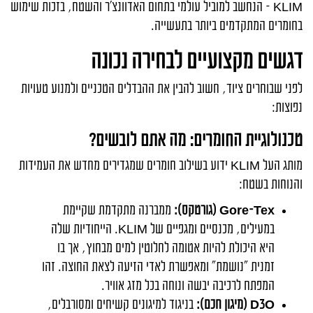
KLIM
– הנחשב למוביל עולמי בתחום האדוונצ'ר והשטח, בזכות שימוש
בחומרים המתקדמים ביותר בתעשייה.
דגשים מקצועיים לבחירה נכונה
לפני שבוחרים ציוד, חשוב להבין את ההבדלים הטכניים ולמנוע טעויות
נפוצות:
טכנולוגיית החומרים: מה אתם לובשים?
מותג העל
KLIM
ידוע בשילוב חומרים שמגדירים מחדש את העמידות
והנוחות בשטח:
Gore-Tex
(גורטקס):
ממברנה מתקדמת שקיימת
במעילים, מכנסיים ומגפיים של
KLIM
. הייחודיות שלה
היא היכולת להיות אטומה לחלוטין למים מבחוץ, אך בו
זמנית "נושמת" ומאפשרת לאדי הזיעה לצאת החוצה. זהו
המפתח לרכיבה יבשה ונוחה בכל מזג אוויר.
D3O
(מיגון חכם):
בניגוד למיגונים קשיחים ומסורבלים,