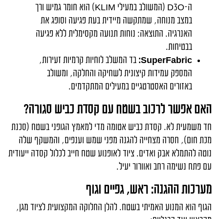
ה-
D3O
(המשולב במעילי
KLIM
) הוא חומר גמיש ורך
במצב מנוחה, שמתקשה מיידית בעת פגיעה וסופג את
האנרגיה. התוצאה: נוחות תנועה מקסימלית ללא פגיעה
בבטיחות.
SuperFabric
:
בד המשלב לוחיות קרמיות זעירות,
המספק עמידות קיצונית לשחיקה והחלקה, ומשולב
באזורים האסטרטגיים במעילים המתקדמים.
האם אפשר לרכוב בשטח עם קסדת כביש סגורה?
חד משמעית לא. קסדת כביש אטומה מדי למאמץ הגופני בשטח (סכנת
מכת חום), חסרה מצחייה להגנה מפני שמש וענפים, והמשקף שלה
נוטה להתמלא אבק ואדים. ציוד לאופנוע שטח חייב לכלול קסדה ייעודית
עם פתח נשימה רחב ואוורור יעיל.
מערכות ההגנה: ראש, גפיים וגוף
הגוף הוא המנוע האמיתי בשטח. להלן החלוקה המקצועית לציוד מגן,