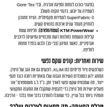
במיגוני
D3O
לנוחות וספיגת אנרגיה, ובדי
Gore-Tex
לשמירה על יובש. בדגמי הקצה משולב
ה-
SuperFabric
לעמידות מקסימלית. הציוד מתוכנן
להחזיק מעמד שנים ארוכות בתנאים קשים.
KTM PowerWear
(שטח/ספורט):
חליפות שטח
קלילות ונושמות (חולצות רשת ומכנסיים גמישים) לרוכבים
אגרסיביים, כאשר המיגון (צבי-צב) נלבש בנפרד מתחת
לחליפה.
שירות ואחריות: קונים שקט נפשי
כשרוכשים ציוד פרימיום כמו
KLIM
, רוכשים גם את הגב של היצרן.
המותג ידוע בסטנדרט השירות הגבוה שלו ובאחריות רחבה כנגד פגמי
ייצור, מה שמבטיח שקט נפשי לאורך זמן. ב"ד.ל.ב מוטוספורט" אנו
פועלים ישירות מול היצרן כדי להבטיח שתקבלו את המענה המקצועי
והמהיר ביותר בכל עניין, כדי שתוכלו להתרכז בדבר אחד בלבד – הרכיבה.