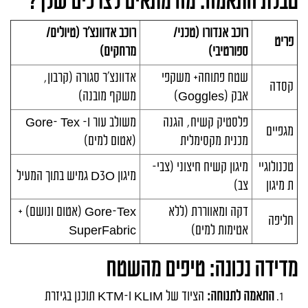
טבלת התאמה: מה מתאים לצרכים שלך?
רוכב אנדורו (טכני/
רוכב אדוונצ'ר (טיולים/
פריט
ספורטיבי)
מרחקים)
שטח פתוחה+ משקפי
אדוונצ'ר סגורה (קרבון,
קסדה
אבק (Goggles)
משקף מובנה)
פלסטיק קשיח, הגנה
משולב עור ו- Gore- Tex
מגפיים
מכנית מקסימלית
(אטום למים)
טכנולוגיי
מיגון קשיח חיצוני (צבי-
מיגון D3O גמיש בתוך המעיל
ת מיגון
צב)
דקה ומאווררת (ללא
Gore-Tex (אטום ונושם) +
חליפה
אטימות למים)
SuperFabric
מדידה נכונה: טיפים מהשטח
התאמה לתנוחה:
הציוד של
KLIM
ו-
KTM
תוכנן בגיזרת