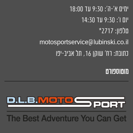
ימים א'-ה': 9:30 עד 18:00
יום ו': 9:30 עד 14:30
טלפון:
2717*
motosportservice@lubinski.co.il
כתובת: רח' שוקן 16, תל אביב-יפו
מוטוספורט