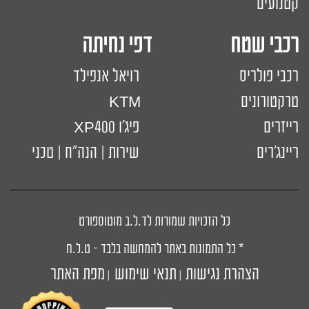
קטנועים
רכבי שטח דפי נחיתה
רכבי פולריס
רויאל אנפילד
טרקטורונים
KTM
רייזרים
פיג'ו XP400
ריינג'רים
שירות | הנה"ח | טכני
כל הזכויות שמורות לד.ל.ב מוטוספורט
* כל התמונות באתר להמחשה בלבד – ט.ל.ח
הצהרת נגישות
תנאי שימוש
מפת האתר
|
|