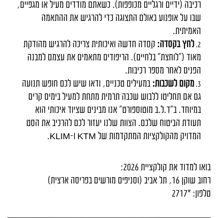
רכיבה (ידיים ורגליים מכופפות). כשאתם מודדים מעיל או מגפיים,
שבו על אופנוע באולם התצוגה כדי להרגיש את ההתאמה
האמיתית.
לחץ בקסדה:
קסדה חדשה ואיכותית צריכה להרגיש מהודקת
מאוד ("לוחצת" בלחיים). הריפודים מתאמים את עצמם למבנה
הפנים לאחר מספר רכיבות.
מקום לשכבות:
במעילים טכניים, ודאו שיש לכם חופש תנועה
גם אם תחליטו ללבוש שכבה תרמית מתחת למעיל בימים קרים
במיוחד. ב"ד.ל.ב מוטוספורט" אנו מבינים שציוד איכותי הוא
תעודת הביטוח שלכם. הצוות שלנו יעזור לכם להרכיב את הסט
המדויק מהקולקציות המתקדמות של
KTM
ו-
KLIM
.
בואו למדוד את קולקציית 2026:
רחוב שוקן 16, תל אביב (וסניפים מורשים בפריסה ארצית)
טלפון: *2717