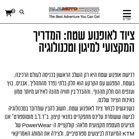
0
תפריט
ציוד לאופנוע שטח:
המדריך
המקצועי למיגון וטכנולוגיה
רכישת אופנוע שטח היא רק השלב הראשון בכניסה לעולם הרכיבה.
בשטח, המפגש עם הקרקע הוא חלק בלתי נפרד מהתהליך. אבנים, בוץ
וענפים הם חלק מהנוף, וההבדל בין חוויה מהנה לאירוע מיותר טמון
באיכות הציוד שלכם.
כשניגשים לבחור ציוד לאופנוע שטח, חשוב להבין שמדובר בטכנולוגיה
לבישה ששומרת עליכם מתפקדים בתנאי קיצון. ב"ד.ל.ב מוטוספורט" אנו
מציעים מעטפת מקצועית מלאה: קולקציית ה-
PowerWear
של
KTM
המיועדת לביצועים ספורטיביים, ולצידה את המותג האמריקאי