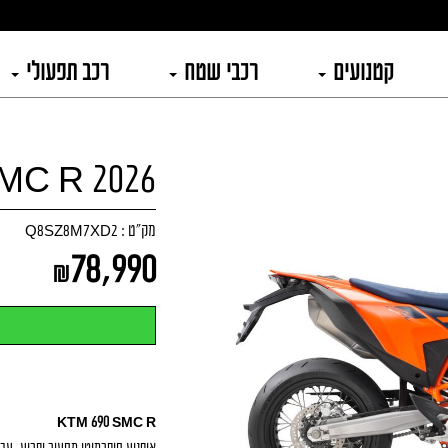
קטנועים
רכבי שטח
רכב תפעולי
2026 KTM 690 SMC R
מק"ט :
Q8SZ8M7XD2
78,990
₪
KTM 690 SMC R