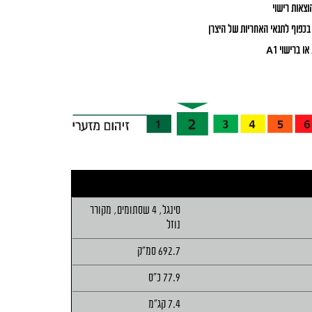
וצאות רישוי
סינגל, 4 שסתומים, מקורר
נוזל
692.7 סמ"ק
77.9 כ"ס
7.4 קג"מ