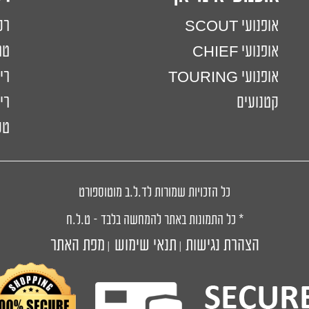
אופנועי SCOUT
רכ
אופנועי CHIEF
טר
אופנועי TOURING
רי
קטנועים
ריי
טכ
כל הזכויות שמורות לד.ל.ב מוטוספורט
* כל התמונות באתר להמחשה בלבד – ט.ל.ח
הצהרת נגישות
תנאי שימוש
מפת האתר
|
|