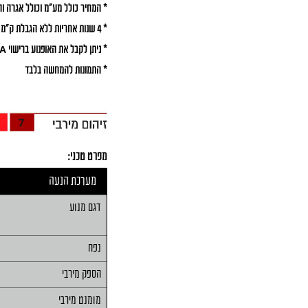
* המחיר כולל מע"מ וכולל אגרה וה
* 4 שנות אחריות ללא הגבלת ק"מ בכפוף לתנאי האחריות של היצרן
* ניתן לקבל את האופנוע ברישוי A או ברישוי A1
* התמונות להמחשה בלבד
מפרט טכני:
מערכת הנעה
דגם מנוע
נפח
הספק מירבי
מומנט מירבי