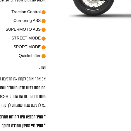
אופנוע סופרמוטו מסעיר ופרוע, עכשי
Traction Control
Cornering ABS
SUPERMOTO ABS
STREET MODE
SPORT MODE
Quickshifter
ועוד.
אם אתה אוהב לקחת את הרכיבה לקצ
התנהגות כביש חדה ומושחזת שמשוד
משובחת הופכות את אופנוע SMC-R למכונת ריגושים בכל רכיבה.
בא לרכיבת מבחן שתגרום לך להחס
* מחיר המבצע הינו ליחידות אחרונות
* מחיר לפי מחירון החברה בתוקף