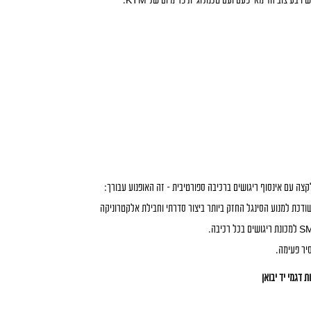
ו בעיצוב חד מאי פעם ועם טכנולוגיית פרימיום של KTM:
ה עם אינסוף ריגושים ברכיבה ספורטיבית – זה האופנוע עבורך:
כת למנוע הסינגל החזק ביותר ביצור סדרתי וחבילת אלקטרוניקה
יר פעימה.
 דגמי יד יבואן