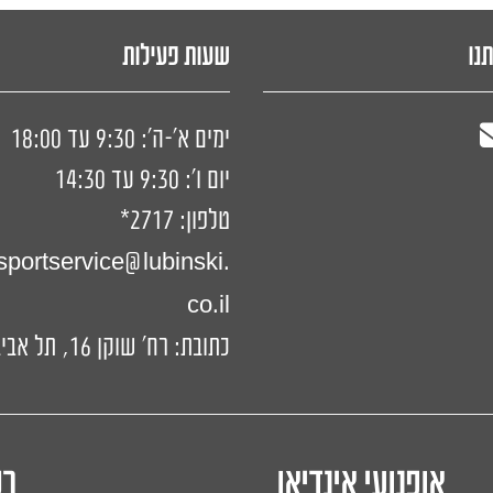
תנו
שעות פעילות
ימים א'-ה': 9:30 עד 18:00
יום ו': 9:30 עד 14:30
טלפון:
2717*
portservice@lubinski.
co.il
כתובת: רח' שוקן 16, תל אביב-יפו
אופנועי אינדיאן
ר