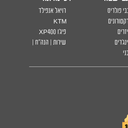
בי פולריס
רויאל אנפילד
קטורונים
KTM
יזרים
פיג'ו XP400
נג'רים
שירות | הנה"ח |
ני