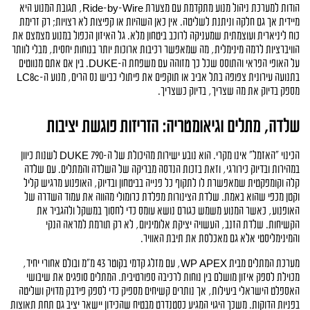
הודות למערכת ניהול מנוע מתקדמת עם מצערת Ride-by-Wire, תגובת המנוע היא 
מיידית אך גם חלקה וניתנת לשליטה. אין כאן השהיות או קפיצות לא רצויות; רק זרימת 
כוח ליניארית ועוצמתית שמעניקה לרוכב ביטחון מלא. גל האיזון הכפול במנוע מצמצם את 
הוויברציות לרמה מינימלית, מה שמאפשר רכיבות ארוכות יותר בנוחות יחסית, מבלי לוותר 
על האופי הפראי והתוסס שכל כך מזוהה עם משפחת ה-DUKE. בין אם אתם מנווטים 
בתנועה עירונית צפופה בתל אביב או תוקפים את פיתולי כביש נס הרים, מנוע ה-LC8c 
מספק בדיוק את מה שצריך, בדיוק כשצריך.
שלדה, מתלים וגיאומטריה: הזריזות פוגשת יציבות
הכינוי "האזמל" אינו מקרי. הוא נובע ישירות מהיכולת של ה-790 DUKE לשנות כיוון 
במהירות ובדיוק כירורגי, וזאת בזכות הנדסה מבריקה של השלדה והמתלים. עם שלדה 
קלה וקומפקטית שמאפשרת לו לתקוף כל פנייה בביטחון ובדיוק, האופנוע מרגיש קליל 
וקטן מכפי שהוא באמת. שלדת הצינורות מפלדת כרומולי מהווה את עמוד השדרה של 
האופנוע, כאשר המנוע משמש כגורם נושא עומס כדי לחסוך במשקל ולהגביר את 
הקשיחות. שלדת הזנב, העשויה יציקת אלומיניום, לא רק תורמת למראה הנקי 
והמינימליסטי אלא גם מאכלסת את תיבת האוויר.
מערכת המתלים מבית WP APEX, עם מזלג קדמי בקוטר 43 מ"מ ובולם אחורי יחיד, 
מכוילת לספק איזון מושלם בין נוחות לרכיבה ספורטיבית. המתלים סופגים את שיבושי 
האספלט הישראלי ביעילות, אך נותרים קשיחים מספיק כדי לספק פידבק מדויק ושליטה 
בפניות הדוקות. משכך היגוי המגיע כסטנדרט מבטיח שהכידון יישאר יציב גם תחת תאוצות 