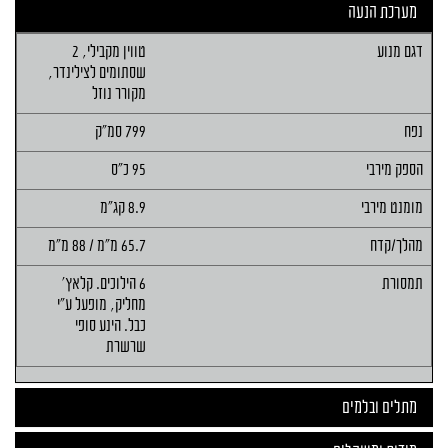
מערכת הנעה
דגם מנוע
טווין מקבילי, 2
שסתומים לצילינדר,
מקורר נוזל
נפח
799 סמ"ק
הספק מירבי
95 כ"ס
מומנט מירבי
8.9 קג"מ
מהלך/קדח
65.7 מ"מ / 88 מ"מ
תמסורת
6 הילוכים. קלאץ'
מחליק, מופעל ע"י
כבל. הינע סופי
שרשרת
מתלים ובלמים