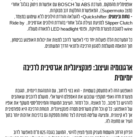
אופטימלית מהמקום, מערכת ABS של BOSCH עם אפשרות ניתוק בגלגל אחורי 
(מצב Supermoto), המאפשרת החלקות זנב מבוקרות.
- נוחות וביצועים:
 Quickshifter+ להעלאה והורדת הילוכים ללא שימוש במצמד, 
Slipper Clutch למניעת נעילת גלגל אחורי בהורדת הילוכים אגרסיבית, Ride by 
wire לתגובת מצערת מדויקת, ופנסי LED headlight לתאורה מעולה.
כל המערכות הללו פועלות יחד כדי לאפשר לרוכב למצות את יכולות האופנוע בביטחון, 
תוך התאמה מושלמת לסגנון הרכיבה ולתנאי הדרך המשתנים.
ארגונומיה ועיצוב: פונקציונליות אגרסיבית לרכיבה 
יומיומית
האופנוע הזה לא מתעסק בשטויות - הוא בנוי לרחוב, עם התנהגות דינמית, תגובת 
מצערת חדה ואופי תוקפני שכובש את האספלט הישראלי. מושלם לרוכבים שאוהבים 
להרגיש כל סיבוב, כל תאוצה, וכל רמזור. העיצוב המושחז והמינימליסטי משקף את אופיו 
של האופנוע: כל קו וכל חלק משרתים מטרה פונקציונלית. תנוחת הרכיבה היא ספורטיבית 
אך לא קיצונית, ומציעה שליטה מצוינת לצד נוחות מספקת גם ברכיבות ארוכות יותר בתוך 
העיר או מחוצה לה.
הכידון הרחב והשטוח מעניק מנוף מצוין להיגוי, המושב בגובה 825 מ"מ מאפשר לרוב 