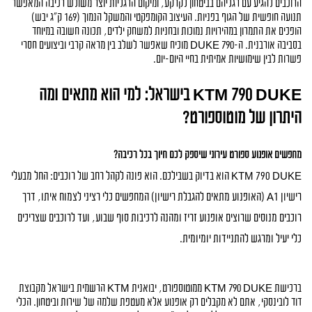
הרוכבים להגיע עם רגליהם בביטחון לקרקע, ומיקום הרגליות יוצר משולש רכיבה המאפשר 
תנועה חופשית של הגוף בפניות. העיצוב הקומפקטי והמשקל הנמוך (169 ק"ג יבש) 
הופכים את התמרון במהירויות נמוכות ובחניות למשחק ילדים, תכונה חשובה במיוחד 
בסביבה אורבנית. ה-790 DUKE מוכיח שאפשר לשלב בין מראה קרבי וביצועים חסרי 
פשרות לבין שימושיות אמיתית בחיי היום-יום.
KTM 790 DUKE בישראל: למי הוא מתאים ומה 
היתרון של מוטוספורט?
מחפשים אופנוע ספורט עירוני שיספק לכם חיוך בכל רכיבה?
KTM 790 DUKE הוא בדיוק בשבילכם. הוא פונה לקהל רחב של רוכבים: החל מבעלי
רישיון A1 (האופנוע מתאים להגבלת רישיון) המחפשים כלי רציני לצמוח איתו, דרך
רוכבים מנוסים שרוצים אופנוע זריז ומהנה לרכיבות סוף שבוע, ועד לרוכבים שצריכים
כלי יעיל ומרגש להתניידות יומיומית.
ברכישת KTM 790 DUKE ממוטוספורט, יבואנית KTM הרשמית בישראל מקבוצת 
דוד לובינסקי, אתם לא מקבלים רק אופנוע אלא מעטפת שלמה של שירות וביטחון. הכלי 