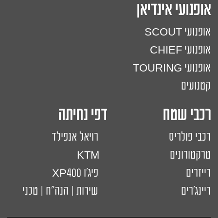
אופנועי אינדיאן
אופנועי SCOUT
אופנועי CHIEF
אופנועי TOURING
קטנועים
רכבי שטח דפי נחיתה
רכבי פולריס
רויאל אנפילד
טרקטורונים
KTM
רייזרים
פיג'ו XP400
ריינג'רים
שירות | הנה"ח | טכני