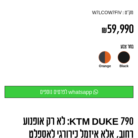
מק"ט :
W7LCOW7FIV
59,990
₪
בחר צבע
Orange
Black
whatsapp לפרטים נוספים
KTM DUKE 790: לא רק אופנוע 
רחוב, אלא איזמל כירורגי לאספלט