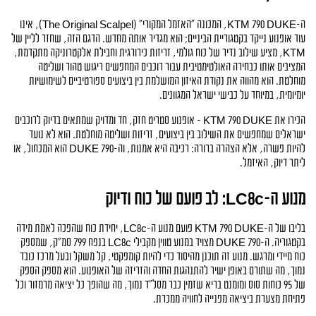
ה-KTM 790 DUKE, המכונה "האזמל המקורי" (The Original Scalpel), אינו 
עוד אופנוע נייקד בקטגוריית הביניים; הוא מגדיר אותה מחדש. הדגם הזה, שחזר לליין של 
KTM, מציע שילוב נדיר של כוח גולמי, זריזות כירורגית וחבילת אלקטרוניקה מתקדמת, 
המציבים אותו כבחירה האולטימטיבית עבור רוכבים המחפשים ריגוש טהור ושליטה 
מוחלטת. הוא מהווה את נקודת האיזון המושלמת בין ביצועים ספורטיביים לשימושיות 
יומיומית, במיוחד על כבישי ישראל המגוונים.
הכירו את KTM 790 DUKE - אופנוע סטריט חזק, חד ומדויק שמתאים בדיוק לרוכבים 
ישראלים שמחפשים את השילוב בין ביצועים, זריזות ושליטה מוחלטת. הוא לא נועד 
להיות פשרה, אלא הצהרה ברורה: רכיבה היא אמנות, וה-790 DUKE הוא המכחול, או 
ליתר דיוק, האיזמל.
מנוע ה-LC8c: לב פועם של כוח ודיוק
בליבו של ה-KTM 790 DUKE פועם מנוע ה-LC8c, יחידת כוח שהפכה לאמת מידה 
בקטגוריה. ה-790 DUKE מצויד במנוע טווין מקבילי LC8c בנפח 799 סמ"ק, שמספק 
כוח מיידי ומרגש. מנוע זה תוכנן מהיסוד כדי להיות קומפקטי, קל משקל ובעל מרכז כובד 
נמוך, מה שתורם באופן ישיר להתנהגות החדה והזריזה של האופנוע. הוא מספק הספק 
של 95 כוחות סוס ומומנט בריא שזמין כבר מסל"ד נמוך, מה שהופך כל יציאה מרמזור וכל 
פתיחת מצערת ביציאה מפנייה לחוויה ממכרת.