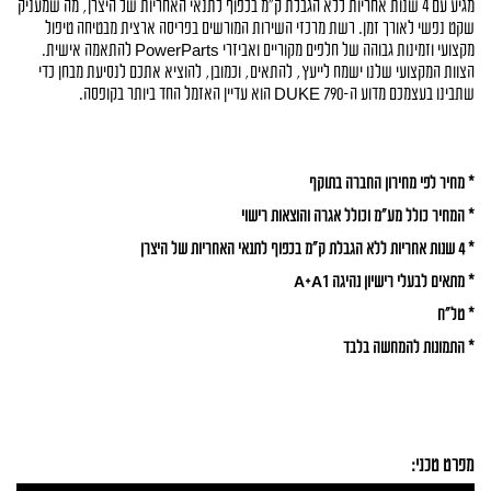
מגיע עם 4 שנות אחריות ללא הגבלת ק"מ בכפוף לתנאי האחריות של היצרן, מה שמעניק 
שקט נפשי לאורך זמן. רשת מרכזי השירות המורשים בפריסה ארצית מבטיחה טיפול 
מקצועי וזמינות גבוהה של חלפים מקוריים ואביזרי PowerParts להתאמה אישית. 
הצוות המקצועי שלנו ישמח לייעץ, להתאים, וכמובן, להוציא אתכם לנסיעת מבחן כדי 
שתבינו בעצמכם מדוע ה-790 DUKE הוא עדיין האזמל החד ביותר בקופסה.
* מחיר לפי מחירון החברה בתוקף
* המחיר כולל מע"מ וכולל אגרה והוצאות רישוי
* 4 שנות אחריות ללא הגבלת ק"מ בכפוף לתנאי האחריות של היצרן
* מתאים לבעלי רישיון נהיגה A+A1
* טל"ח
* התמונות להמחשה בלבד
מפרט טכני: