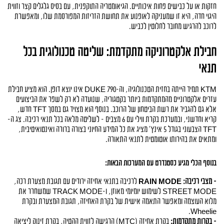
חזקות או על כבישים פחות איכותיים. הגיאומטריה התוקפנית, עם בסיס גלגלים קצר וזווית 
היגוי חדה, היא זו שמעניקה לאופנוע את תחושת הזריזות המפורסמת שלו, ומאפשרת 
לרוכב להרגיש מחובר לחלוטין לכביש.
חבילת אלקטרוניקה מתקדמת: שליטה טכנולוגית בכל 
תנאי 
KTM תמיד הייתה בחזית הטכנולוגיה, וה-790 DUKE אינו יוצא דופן. הוא מציע חבילת 
עזרים אלקטרוניים מהמתקדמות ביותר בקטגוריה, שנועדה לא רק לשפר את הביצועים 
אלא גם להגביר את רשת הביטחון של הרוכב. בנוסף הוא מצויד גם במסך TFT חדש, 
קריא וחדשני, ובמערכת בקרת ווילי עם 6 מצבים - לשליטה מלאה בכל תנאי רכיבה. צג ה-
TFT הצבעוני בגודל 5 אינץ' מציג את כל המידע החיוני בצורה ברורה ואינטואיטיבית, 
ומתאים את בהירותו אוטומטית לתנאי התאורה.
בנוסף הכלי מגיע כסטנדרט עם המערכות הבאות: 
- מצבי רכיבה:
RAIN MODE
 לרכיבה בתנאי אחיזה ירודים עם תגובת מצערת רכה, 
STREET MODE לשימוש יומיומי מאוזן, ו-TRACK MODE שמשחרר את 
מלוא העוצמה ומאפשר התאמה אישית של בקרת האחיזה, תגובת המצערת ובקרת 
Wheelie.
- בקרות מתקדמות:
 בקרת אחיזה (MTC) הרגישה לזווית ההטיה, בקרת זינוק ליציאה 