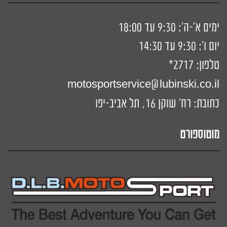
ימים א'-ה': 9:30 עד 18:00
יום ו': 9:30 עד 14:30
טלפון:
2717*
motosportservice@lubinski.co.il
כתובת: רח' שוקן 16, תל אביב-יפו
מוטוספורט