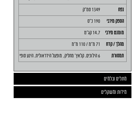
נפח
1349 סמ"ק
הספק מירבי
190 כ"ס
מומנט מירבי
14.7 קג"מ
מהלך / קדח
71 מ"מ / 110 מ"מ
תמסורת
6 הילוכים. קלאץ' מחליק, מופעל הידראולית. הינע סופי שרשרת
מתלים ובלמים
מידות ומשקלים