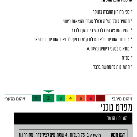
* לפי מחירון החברה בתוקף
* המחיר כולל מע"מ וכולל אגרה והוצאות רישוי
* מחיר המבצע הינו לדגמי די יבואן בלבד!
* 4 שנות אחריות ללא הגבלת ק"מ בכפוף לתנאי האחריות של היצרן
* מתאים לבעלי רישיון נהיגה A
* טל"ח
* התמונות להמחשה בלבד
מפרט טכני
מערכת הנעה
דגם מנוע
v twin ב-75 מעלות, 4 שסתומים לצילינדר, מקורר נוזל