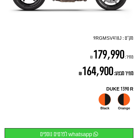
מק"ט :
9RGMSV418J
179,990
מחיר:
₪
164,900
מחיר מבצע:
₪
DUKE 1390 R
Black
Orange
whatsapp לפרטים נוספים