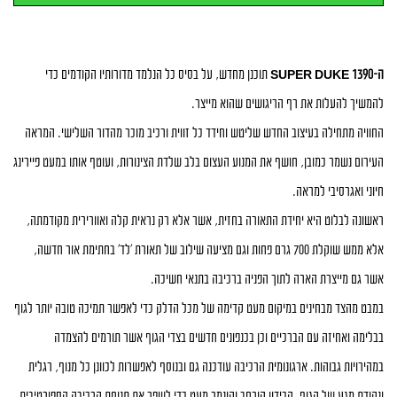
ה-SUPER DUKE 1390
תוכנן מחדש, על בסיס כל הנלמד מדורותיו הקודמים כדי
להמשיך להעלות את רף הריגושים שהוא מייצר
.
החוויה מתחילה בעיצוב החדש שליטש וחידד כל זווית ורכיב מוכר מהדור השלישי. המראה
העירום נשמר כמובן, חושף את המנוע העצום בלב שלדת הצינורות, ועוטף אותו במעט פיירינג
חיוני ואגרסיבי למראה
.
ראשונה לבלוט היא יחידת התאורה בחזית, אשר אלא רק נראית קלה ואוורירית מקודמתה,
אלא ממש שוקלת 700 גרם פחות וגם מציעה שילוב של תאורת 'לד' בחתימת אור חדשה,
אשר גם מייצרת הארה לתוך הפניה ברכיבה בתנאי חשיכה
.
במבט מהצד מבחינים במיקום מעט קדימה של מכל הדלק כדי לאפשר תמיכה טובה יותר לגוף
בבלימה ואחיזה עם הברכיים וכן בכנפונים חדשים בצדי הגוף אשר תורמים להצמדה
במהירויות גבוהות. ארגונומית הרכיבה עודכנה גם ובנוסף לאפשרות לכוונן כל מנוף, רגלית
ונקודת מגע של הגוף, הכידון הורחב והונמך מעט כדי לשפר את תנוחת הרכיבה הספורטיבית.