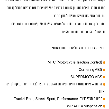
המושב החדש מצליח להעניק גם נוחות לרכיבה יומיומית ארוכה וגם ברכיבת מסלול קשוחה,
עם שטח מגע גדול וספיגה מצוינת לישבן הרוכב
.
בנוסף לכך, גם מושב המורכב שומר על ממדים ראויים שמעניקים נוחות טובה וגם עיצוב
שתואם למראה המחודד של זנב האופנוע
.
הכלי מגיע עם ועם שפע של אבזור הטוב בעולם
:
MTC (Motorcycle Traction Control)
Cornering ABS
SUPERMOTO ABS
מחשב 6 צירים שמודד זווית הטיה של האופנוע, (מצד לצד) וזווית הנסיקה (קדימה
ואחורה)
חמישה מצבי רכיבה: Rain, Street ,Sport, Performance ו-Track
WP APEX suspension