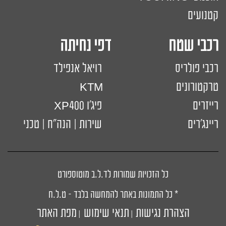
קטנועים
רכבי שטח דפי נחיתה
רכבי פולריס
רויאל אנפילד
טרקטורונים
KTM
רייזרים
פיג'ו XP400
ריינג'רים
שירות | הנה"ח | טכני
כל הזכויות שמורות לד.ל.ב מוטוספורט
* כל התמונות באתר להמחשה בלבד – ט.ל.ח
הצהרת נגישות
תנאי שימוש
מפת האתר
|
|